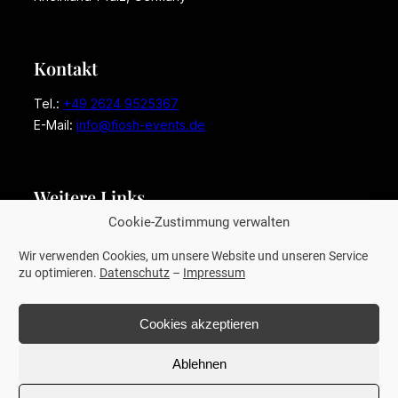
Kontakt
Tel.:
+49 2624 9525367
E-Mail:
info@fiosh-events.de
Weitere Links
Cookie-Zustimmung verwalten
Impressum
Datenschutz
Wir verwenden Cookies, um unsere Website und unseren Service
zu optimieren.
Datenschutz
–
Impressum
Cookies akzeptieren
© 2026 FioSh-Events
Ablehnen